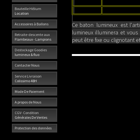
Bouteille Hélium
Location
Ce baton lumineux est l'arti
Accessoires à Ballons
lumineux illuminera et vous 
Retraite-descente aux
peut être fixe ou clignotant 
Flambeaux - Lampions
Destockage Goodies
lumineux & fluo
Contacter Nous
Service Livraison
Colissimo 48H
Mode De Paiement
A propos de Nous
CGV- Condition
Générales De Ventes
Protection des données