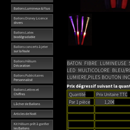
Ballons Lumineux & Fluo
Ballons Disney Licence
divers
Ballons Latex
biodégradable
Ballons concerts à jeter
sur la foule
Ballons Hélium
BATON FIBRE LUMINEUSE 
Décoration
LED MULTICOLORE BLEU/R
Ballons Publicitaires
LUMIERE,PILES BOUTON INC
Personnalisé
Prix dégressif suivant la quant
Ballons Lettres et
Quantité
Prix Unitaire TTC
Chiffres
Par 1 pièce
1,20€
Lâcher de Ballons
Articles de Noël
Kit Hélium prêt à gonfler
les Ballons