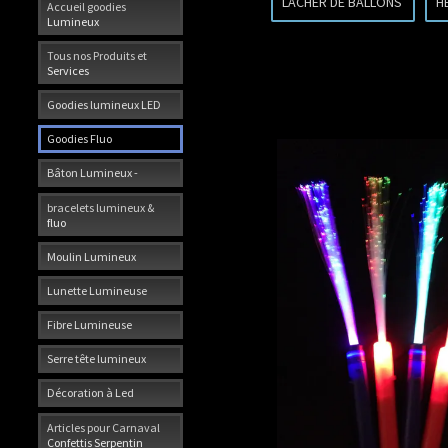
LACHER DE BALLONS
H
Accueil goodies
Lumineux
Tous nos Produits et
Services
Goodies lumineux LED
Goodies Fluo
Bâton Lumineux -
bracelets lumineux &
fluo
Moulin Lumineux
Lunette Lumineuse
Fibre Lumineuse
Serre tête lumineux
Décoration à Led
Articles pour Carnaval
Confettis Serpentin