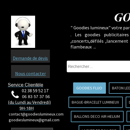
GO
" Goodies lumineux" votre part
.
Les goodies publicitaire
,concerts,défilés ,lancement
flambeaux ...
Demande de devis
Nous contacter
Service Clientèle
GOODIES FLUO
BATON LE
02 38 59 52 17
06 83 57 37 56
(du Lundi au Vendredi)
BAGUE-BRACELET LUMINEUX
9H-18H
contact@goodieslumineux.com
BALLONS DECO AIR-HELIUM
goodieslumineux@gmail.com