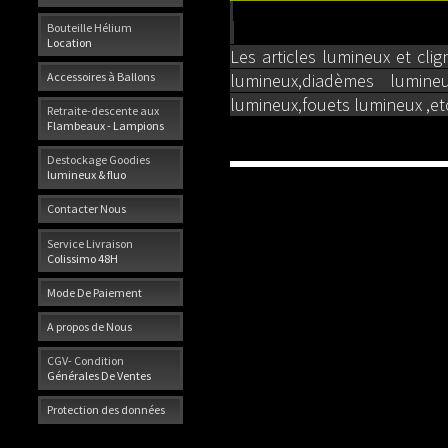
Bouteille Hélium
Location
Les articles lumineux et cli
Accessoires à Ballons
lumineux,diadèmes lumineu
lumineux,fouets lumineux ,etc.
Retraite-descente aux
Flambeaux - Lampions
Destockage Goodies
lumineux & fluo
Contacter Nous
Service Livraison
Colissimo 48H
Mode De Paiement
A propos de Nous
CGV- Condition
Générales De Ventes
Protection des données