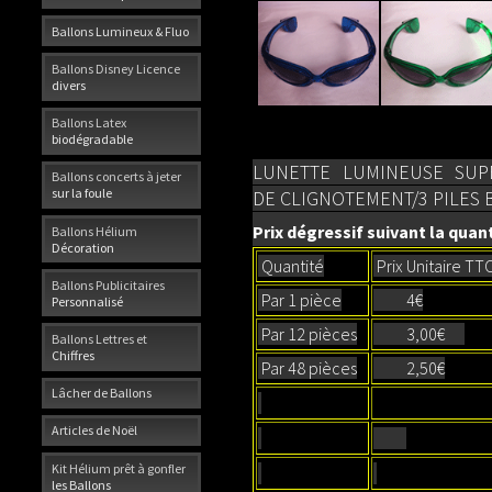
Ballons Lumineux & Fluo
Ballons Disney Licence
divers
Ballons Latex
biodégradable
LUNETTE LUMINEUSE SUPE
Ballons concerts à jeter
sur la foule
DE CLIGNOTEMENT/3 PILES
Prix dégressif suivant la quant
Ballons Hélium
Décoration
Quantité
Prix Unitaire TT
Ballons Publicitaires
Par 1 pièce
4€
Personnalisé
Par 12 pièces
3,00€
Ballons Lettres et
Chiffres
Par 48 pièces
2,50€
Lâcher de Ballons
Articles de Noël
Kit Hélium prêt à gonfler
les Ballons