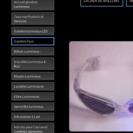
LACHER DE BALLONS
H
Accueil goodies
Lumineux
Tous nos Produits et
Services
Goodies lumineux LED
Goodies Fluo
Bâton Lumineux -
bracelets lumineux &
fluo
Moulin Lumineux
Lunette Lumineuse
Fibre Lumineuse
Serre tête lumineux
Décoration à Led
Articles pour Carnaval
Confettis Serpentin