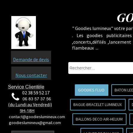
GO
" Goodies lumineux" votre part
.
Les goodies publicitaire
,concerts,défilés ,lancement
flambeaux ...
Demande de devis
Nous contacter
Service Clientèle
GOODIES FLUO
BATON LE
02 38 59 52 17
06 83 57 37 56
(du Lundi au Vendredi)
BAGUE-BRACELET LUMINEUX
9H-18H
contact@goodieslumineux.com
BALLONS DECO AIR-HELIUM
goodieslumineux@gmail.com