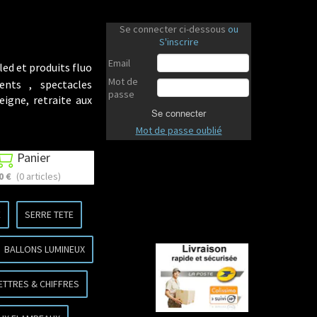
Se connecter ci-dessous
ou
S'inscrire
Email
led et produits fluo
Mot de
ents , spectacles
passe
eigne, retraite aux
Se connecter
Mot de passe oublié
Panier

0 €
(0 articles)
E
SERRE TETE
BALLONS LUMINEUX
ETTRES & CHIFFRES
Revenir en haut