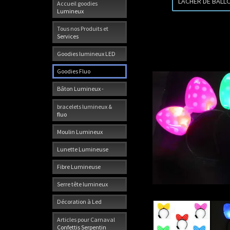
LACHER DE BALL
Accueil goodies
Lumineux
Tous nos Produits et
Services
Goodies lumineux LED
Goodies Fluo
Bâton Lumineux -
bracelets lumineux &
fluo
Moulin Lumineux
Lunette Lumineuse
Fibre Lumineuse
Serre tête lumineux
Décoration à Led
Articles pour Carnaval
Confettis Serpentin