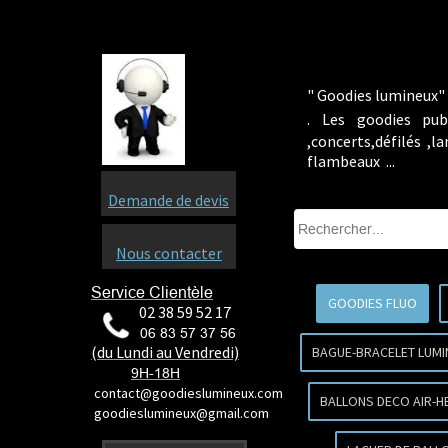
" Goodies lumineux" 
.
Les goodies pub
,concerts,défilés ,
flambeaux ...
Demande de devis
Nous contacter
Service Clientèle
GOODIES FLUO
02 38 59 52 17
06 83 57 37 56
(du Lundi au Vendredi)
BAGUE-BRACELET LUMI
9H-18H
contact@goodieslumineux.com
BALLONS DECO AIR-H
goodieslumineux@gmail.com