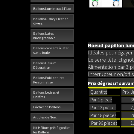
Ballons Lumineux & Fluo
Ballons Disney Licence
divers
Ballons Latex
biodégradable
Noeud papillon lum
Ballons concerts à jeter
Idéales pour égayer 
sur la foule
Le serre tête clign
Ballons Hélium
Alimentation par 3 p
Décoration
Interrupteur on/off su
Ballons Publicitaires
Personnalisé
Prix dégressif suivant
Quantité
Prix U
Ballons Lettres et
Chiffres
Par 1 pièce
3
Par 12 pièces
2,
Lâcher de Ballons
Par 48 pièces
2
Articles de Noël
Par 96 pièces
1,5
Kit Hélium prêt à gonfler
les Ballons