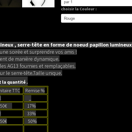
choisir la Couleur :
ineux , s
erre-tête en forme de noeud papillon lumineu
une soirée et surprendre vos amis !
otent de manière dynamique.
iles AG13 fournies et remplaçables.
r le serre-tête.
Taille unique.
 la quantité .
nitaire TTC
Remise %
€
_
50€
17%
€
33%
0€
50%