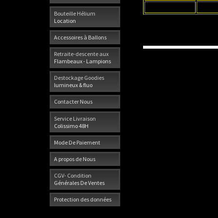
Bouteille Hélium
Location
Accessoires à Ballons
Retraite-descente aux
Flambeaux - Lampions
Destockage Goodies
lumineux & fluo
Contacter Nous
Service Livraison
Colissimo 48H
Mode De Paiement
A propos de Nous
CGV- Condition
Générales De Ventes
Protection des données