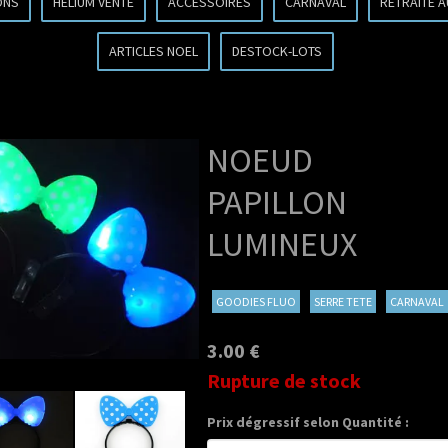
ONS
HELIUM VENTE
ACCESSOIRES
CARNAVAL
RETRAITE 
ARTICLES NOEL
DESTOCK-LOTS
NOEUD
PAPILLON
LUMINEUX
GOODIES FLUO
SERRE TETE
CARNAVAL
3.00 €
Rupture de stock
Prix dégressif selon Quantité :