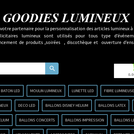
GOODIES LUMINEUX
votre partenaire pour la personnalisation des articles lumineux à 
licitaires lumineux sont utilisés pour tous type d’événem
lancement de produits ,soirées , discothèque et ouverture d’ens
search
0.0
BATON LED
MOULIN LUMINEUX
LUNETTE LED
FIBRE LUMINEUS
NEUX
DECO LED
BALLONS DISNEY HELIUM
BALLONS LATEX
ELIUM
BALLONS CONCERTS
BALLONS IMPRESSION
BALLONS L