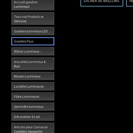
LACHER DE BALLONS
H
Accueil goodies
Lumineux
Tous nos Produits et
Services
Goodies lumineux LED
Goodies Fluo
Bâton Lumineux -
bracelets lumineux &
fluo
Moulin Lumineux
Lunette Lumineuse
Fibre Lumineuse
Serre tête lumineux
Décoration à Led
Articles pour Carnaval
Confettis Serpentin