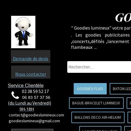
GO
" Goodies lumineux" votre part
.
Les goodies publicitaire
,concerts,défilés ,lancement
flambeaux ...
Demande de devis
Nous contacter
Service Clientèle
GOODIES FLUO
BATON LE
02 38 59 52 17
06 83 57 37 56
(du Lundi au Vendredi)
BAGUE-BRACELET LUMINEUX
9H-18H
contact@goodieslumineux.com
BALLONS DECO AIR-HELIUM
goodieslumineux@gmail.com