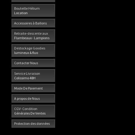
Bouteille Hélium
Location
Accessoires à Ballons
Retraite-descente aux
Flambeaux - Lampions
Destockage Goodies
lumineux & fluo
Contacter Nous
Service Livraison
Colissimo 48H
Mode De Paiement
A propos de Nous
CGV- Condition
Générales De Ventes
Protection des données