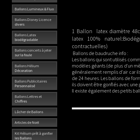
Ballons Lumineux & Fluo
Ballons Disney Licence
divers
1 Ballon latex diamètre 48c
Ballons Latex
latex 100% naturel:Biodég
biodégradable
contractuelles)
Ballons concerts à jeter
Ballons de baudruche info :
sur la foule
Les ballons qui sont utilisés co
modèles géants (de plus d'un mèt
Ballons Hélium
Décoration
généralement remplis d'air car ils
de 24 heures. Les
ballons de for
Ballons Publicitaires
ils doivent être gonflés avec un
Personnalisé
Il existe également des petits ba
Ballons Lettres et
Chiffres
Lâcher de Ballons
Articles de Noël
Kit Hélium prêt à gonfler
les Ballons