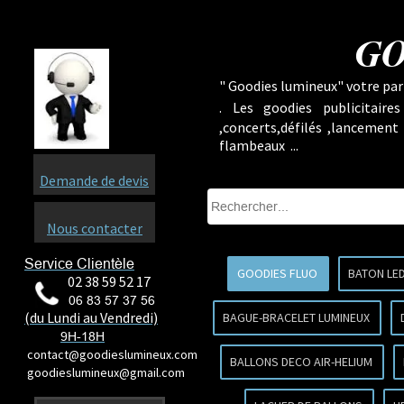
GO
" Goodies lumineux" votre part
.
Les goodies publicitaire
,concerts,défilés ,lancement
flambeaux ...
Demande de devis
Nous contacter
Service Clientèle
GOODIES FLUO
BATON LE
02 38 59 52 17
06 83 57 37 56
(du Lundi au Vendredi)
BAGUE-BRACELET LUMINEUX
9H-18H
contact@goodieslumineux.com
BALLONS DECO AIR-HELIUM
goodieslumineux@gmail.com