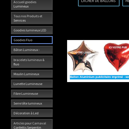
LACHER DE BALLONS
H
Accueil goodies
Lumineux
Tous nos Produits et
Services
Goodies lumineux LED
Goodies Fluo
Bâton Lumineux -
bracelets lumineux &
fluo
Moulin Lumineux
Lunette Lumineuse
Fibre Lumineuse
Serre tête lumineux
Décoration à Led
Articles pour Carnaval
Confettis Serpentin