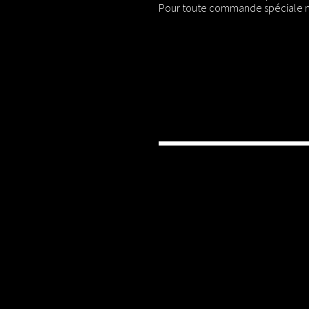
Pour toute commande spéciale n
ballons publicitaires - impression
ballon personnalisé - ballon se
impression ballons publicitair
serigraphie - ballons impression