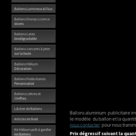
Ballons Lumineux & Fluo
Ballons Disney Licence
divers
Ballons Latex
biodégradable
Ballons concerts à jeter
sur la foule
Ballons Hélium
Décoration
Ballons Publicitaires
Personnalisé
Ballons Lettres et
Chiffres
Lâcher de Ballons
Ballons aluminium publicitaire imp
le modèle du ballon et la quanti
Articles de Noël
nous contacter
pour nous transmet
Kit Hélium prêt à gonfler
Prix dégressif suivant la quant
les Ballons