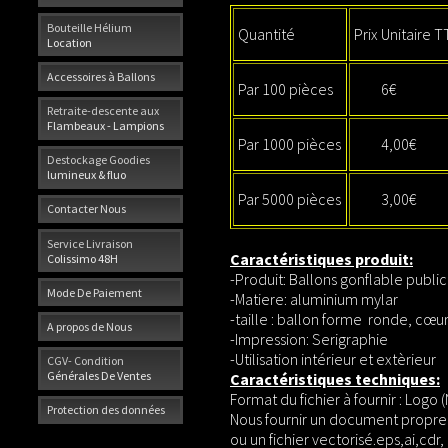
Bouteille Hélium
Quantité
Prix Unitaire 
Location
Accessoires à Ballons
Par 100 pièces
6€
Retraite-descente aux
Flambeaux - Lampions
Par 1000 pièces
4,00€
Destockage Goodies
lumineux & fluo
Par 5000 pièces
3,00€
Contacter Nous
Service Livraison
Caractéristiques produit:
Colissimo 48H
-Produit: Ballons gonflable publi
Mode De Paiement
-Matiere: aluminium mylar
-taille : ballon forme ronde, cœu
A propos de Nous
-Impression: Serigraphie
-Utilisation intérieur et extèrieur
CGV- Condition
Générales De Ventes
Caractéristiques techniques:
Format du fichier à fournir : Logo 
Protection des données
Nous fournir un document propre 
ou un fichier vectorisé.eps,ai,cdr