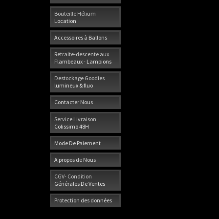
Bouteille Hélium
Location
Accessoires à Ballons
Retraite-descente aux
Flambeaux - Lampions
Destockage Goodies
lumineux & fluo
Contacter Nous
Service Livraison
Colissimo 48H
Mode De Paiement
A propos de Nous
CGV- Condition
Générales De Ventes
Protection des données