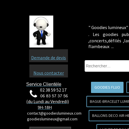
" Goodies lumineux" 
.
Les goodies pub
,concerts,défilés ,
flambeaux ...
Demande de devis
Nous contacter
Service Clientèle
GOODIES FLUO
02 38 59 52 17
06 83 57 37 56
(du Lundi au Vendredi)
BAGUE-BRACELET LUMI
9H-18H
contact@goodieslumineux.com
BALLONS DECO AIR-H
goodieslumineux@gmail.com