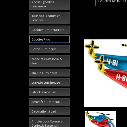
LACHER DE BALL
Accueil goodies
Lumineux
Tous nos Produits et
Services
Goodies lumineux LED
Goodies Fluo
Bâton Lumineux -
bracelets lumineux &
fluo
Moulin Lumineux
Lunette Lumineuse
Fibre Lumineuse
Serre tête lumineux
Décoration à Led
Articles pour Carnaval
Confettis Serpentin