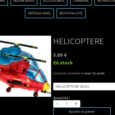
ONS
HELIUM VENTE
ACCESSOIRES
CARNAVAL
RETRAITE 
ARTICLES NOEL
DESTOCK-LOTS
HELICOPTERE
3.00 €
En stock
Livraison estimée le
mar 11 août
Quantité :
-
+
Ajouter au panier