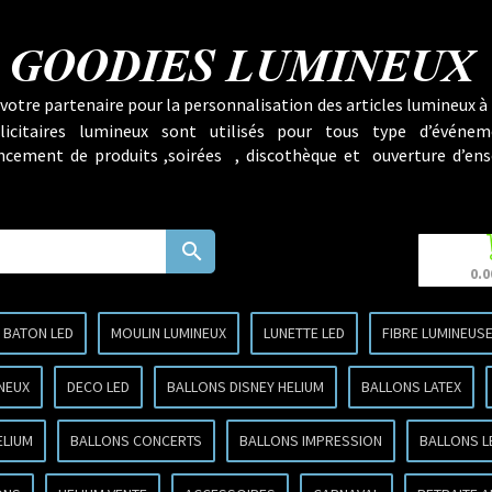
GOODIES LUMINEUX
votre partenaire pour la personnalisation des articles lumineux à 
licitaires lumineux sont utilisés pour tous type d’événem
lancement de produits ,soirées , discothèque et ouverture d’ens
search
0.0
BATON LED
MOULIN LUMINEUX
LUNETTE LED
FIBRE LUMINEUS
NEUX
DECO LED
BALLONS DISNEY HELIUM
BALLONS LATEX
ELIUM
BALLONS CONCERTS
BALLONS IMPRESSION
BALLONS L