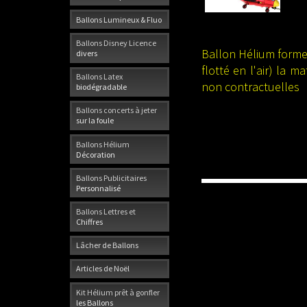
Ballons Lumineux & Fluo
Ballons Disney Licence
Ballon Hélium forme 
divers
flotté en l'air) la 
Ballons Latex
non contractuelles
biodégradable
Ballons concerts à jeter
sur la foule
Ballons Hélium
Décoration
Ballons Publicitaires
Personnalisé
Ballons Lettres et
Chiffres
Lâcher de Ballons
Articles de Noël
Kit Hélium prêt à gonfler
les Ballons