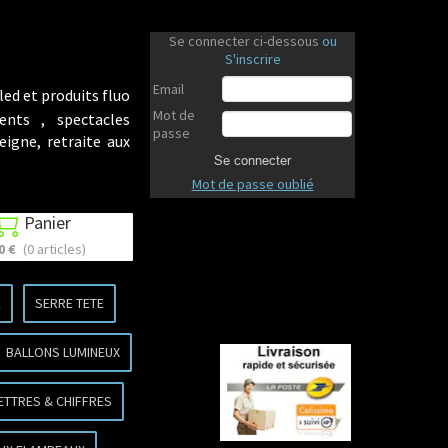
Se connecter ci-dessous
ou
S'inscrire
Email
led et produits fluo
Mot de
ents , spectacles
passe
eigne, retraite aux
Se connecter
Mot de passe oublié
Panier

0 €
(0 articles)
E
SERRE TETE
BALLONS LUMINEUX
ETTRES & CHIFFRES
Revenir en haut
Revenir en haut