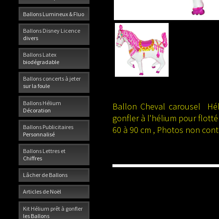
Ballons Lumineux & Fluo
Ballons Disney Licence
divers
Ballons Latex
biodégradable
Ballons concerts à jeter
sur la foule
Ballons Hélium
Ballon Cheval carousel Héli
Décoration
gonfler à l'hélium pour flotté
Ballons Publicitaires
60 à 90 cm , Photos non cont
Personnalisé
Ballons Lettres et
Chiffres
Lâcher de Ballons
Articles de Noël
Kit Hélium prêt à gonfler
les Ballons