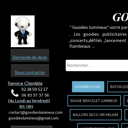
GO
" Goodies lumineux" votre part
.
Les goodies publicitaire
,concerts,défilés ,lancement
flambeaux ...
Demande de devis
Nous contacter
Service Clientèle
GOODIES FLUO
BATON LE
02 38 59 52 17
06 83 57 37 56
(du Lundi au Vendredi)
BAGUE-BRACELET LUMINEUX
9H-18H
contact@goodieslumineux.com
BALLONS DECO AIR-HELIUM
goodieslumineux@gmail.com