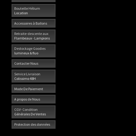
Bouteille Hélium
Location
Accessoires à Ballons
Retraite-descente aux
Flambeaux - Lampions
Destockage Goodies
lumineux & fluo
Contacter Nous
Service Livraison
Colissimo 48H
Mode De Paiement
A propos de Nous
CGV- Condition
Générales De Ventes
Protection des données