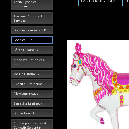
LACHER DE BALLONS
H
Accueil goodies
Lumineux
Tous nos Produits et
Services
Goodies lumineux LED
Goodies Fluo
Bâton Lumineux -
bracelets lumineux &
fluo
Moulin Lumineux
Lunette Lumineuse
Fibre Lumineuse
Serre tête lumineux
Décoration à Led
Articles pour Carnaval
Confettis Serpentin