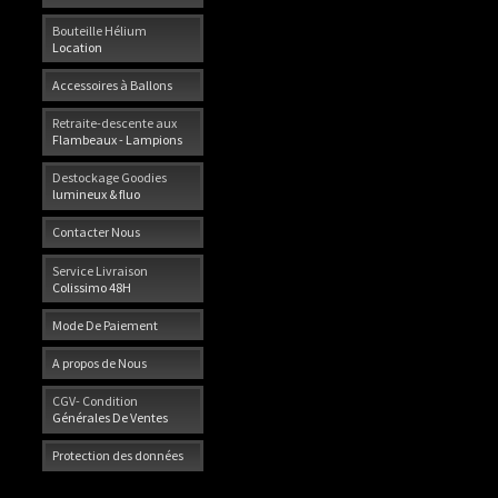
Bouteille Hélium
Location
Accessoires à Ballons
Retraite-descente aux
Flambeaux - Lampions
Destockage Goodies
lumineux & fluo
Contacter Nous
Service Livraison
Colissimo 48H
Mode De Paiement
A propos de Nous
CGV- Condition
Générales De Ventes
Protection des données