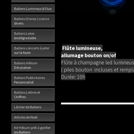
Ballons Lumineux & Fluo
Ballons Disney Licence
divers
Ballons Latex
biodégradable
Flûte lumineuse,
Ballons concerts à jeter
sur la foule
allumage bouton on/of
Flûte à champagne led lumineuse
Ballons Hélium
Décoration
( piles bouton incluses et rempl
Durée: 10h
Ballons Publicitaires
Personnalisé
Ballons Lettres et
Chiffres
Lâcher de Ballons
Articles de Noël
Kit Hélium prêt à gonfler
les Ballons