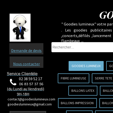
GO
" Goodies lumineux" votre part
.
Les goodies publicitaire
,concerts,défilés ,lancement
flambeaux ...
Demande de devis
Nous contacter
GOODIES LUMINEUX
GO
Service Clientèle
FIBRE LUMINEUSE
SERRE TETE
02 38 59 52 17
06 83 57 37 56
(du Lundi au Vendredi)
BALLONS LATEX
BALLO
9H-18H
contact@goodieslumineux.com
BALLONS IMPRESSION
BALLON
goodieslumineux@gmail.com