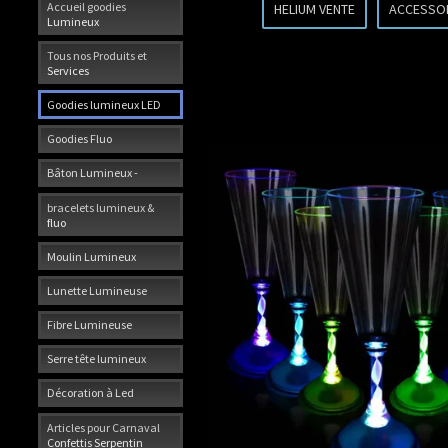
Accueil goodies
HELIUM VENTE
ACCESSO
Lumineux
Tous nos Produits et
Services
Goodies lumineux LED
Goodies Fluo
Bâton Lumineux -
bracelets lumineux &
fluo
Moulin Lumineux
Lunette Lumineuse
Fibre Lumineuse
Serre tête lumineux
Décoration à Led
Articles pour Carnaval
Confettis Serpentin