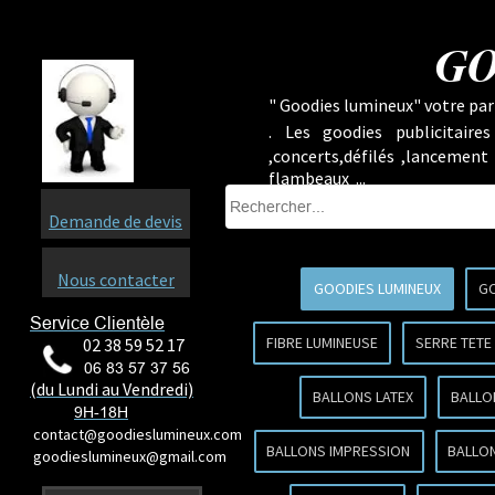
GO
" Goodies lumineux" votre part
.
Les goodies publicitaire
,concerts,défilés ,lancement
flambeaux ...
Demande de devis
Nous contacter
GOODIES LUMINEUX
GO
Service Clientèle
FIBRE LUMINEUSE
SERRE TETE
02 38 59 52 17
06 83 57 37 56
(du Lundi au Vendredi)
BALLONS LATEX
BALLO
9H-18H
contact@goodieslumineux.com
BALLONS IMPRESSION
BALLON
goodieslumineux@gmail.com