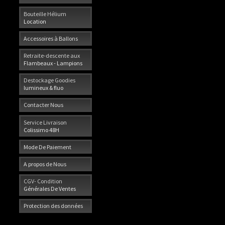
Bouteille Hélium
Location
Accessoires à Ballons
Retraite-descente aux
Flambeaux - Lampions
Destockage Goodies
lumineux & fluo
Contacter Nous
Service Livraison
Colissimo 48H
Mode De Paiement
A propos de Nous
CGV- Condition
Générales De Ventes
Protection des données