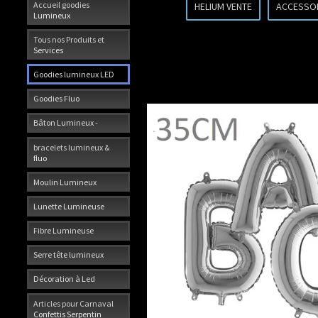
Accueil goodies
HELIUM VENTE
ACCESSO
Lumineux
Tous nos Produits et
Services
Goodies lumineux LED
Goodies Fluo
Bâton Lumineux -
bracelets lumineux &
fluo
Moulin Lumineux
Lunette Lumineuse
Fibre Lumineuse
Serre tête lumineux
Décoration à Led
Articles pour Carnaval
Confettis Serpentin