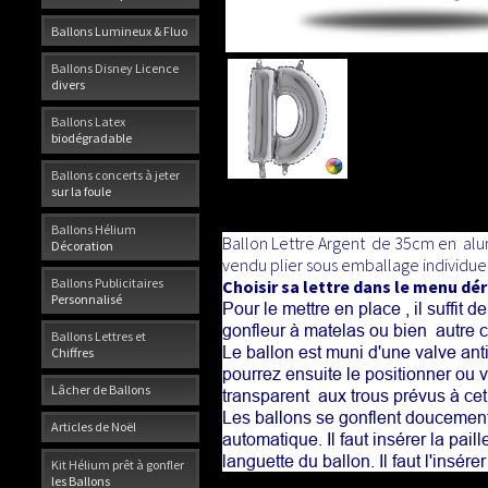
Ballons Lumineux & Fluo
Ballons Disney Licence
divers
Ballons Latex
biodégradable
Ballons concerts à jeter
sur la foule
Ballons Hélium
Ballon Lettre Argent
de 35cm en alum
Décoration
vendu plier sous emballage individuel ,
Ballons Publicitaires
Choisir sa lettre dans le menu dé
Personnalisé
Pour le mettre en place , il suffit d
gonfleur à matelas ou bien autre 
Ballons Lettres et
Le ballon est muni d'une valve ant
Chiffres
pourrez ensuite le positionner ou 
Lâcher de Ballons
transparent aux trous prévus à cet 
Les ballons se gonflent doucement
Articles de Noël
automatique. Il faut insérer la paill
languette du ballon. Il faut l'insé
Kit Hélium prêt à gonfler
les Ballons