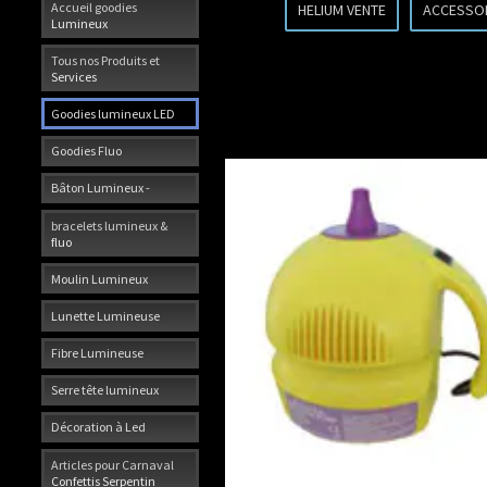
Accueil goodies
HELIUM VENTE
ACCESSO
Lumineux
Tous nos Produits et
Services
Goodies lumineux LED
Goodies Fluo
Bâton Lumineux -
bracelets lumineux &
fluo
Moulin Lumineux
Lunette Lumineuse
Fibre Lumineuse
Serre tête lumineux
Décoration à Led
Articles pour Carnaval
Confettis Serpentin