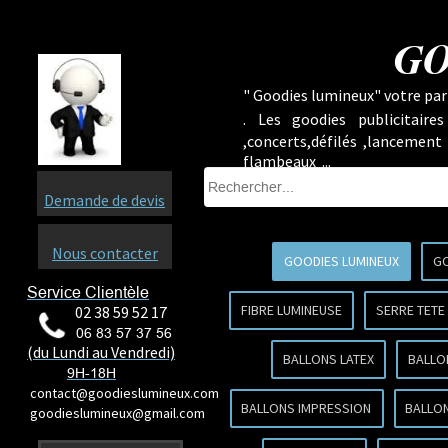
GO
" Goodies lumineux" votre part
.
Les goodies publicitaire
,concerts,défilés ,lancement
flambeaux ...
Demande de devis
Nous contacter
GOODIES LUMINEUX
GO
Service Clientèle
FIBRE LUMINEUSE
SERRE TETE
02 38 59 52 17
06 83 57 37 56
(du Lundi au Vendredi)
BALLONS LATEX
BALLO
9H-18H
contact@goodieslumineux.com
BALLONS IMPRESSION
BALLON
goodieslumineux@gmail.com