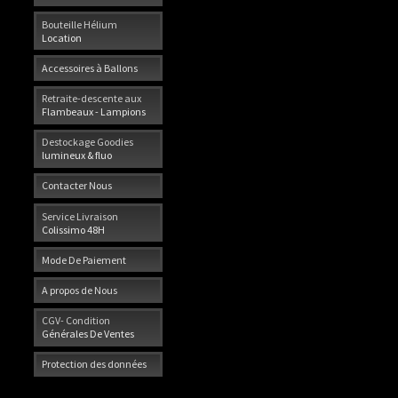
Bouteille Hélium
Location
Accessoires à Ballons
Retraite-descente aux
Flambeaux - Lampions
Destockage Goodies
lumineux & fluo
Contacter Nous
Service Livraison
Colissimo 48H
Mode De Paiement
A propos de Nous
CGV- Condition
Générales De Ventes
Protection des données