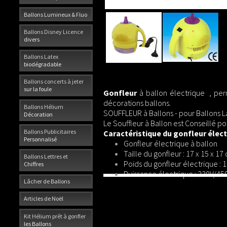
Ballons Lumineux & Fluo
Ballons Disney Licence
divers
Ballons Latex
biodégradable
Ballons concerts à jeter
sur la foule
Gonfleur
à ballon électrique , perm
décorations ballons.
Ballons Hélium
SOUFFLEUR à Ballons - pour Ballons La
Décoration
Le Souffleur à Ballon est Conseillé p
Ballons Publicitaires
Caractéristique du gonfleur élec
Personnalisé
Gonfleur électrique à ballon
Taille du gonfleur : 17 x 15 x 17
Ballons Lettres et
Poids du gonfleur électrique : 1
Chiffres
Puissance électrique : 230V/45
Lâcher de Ballons
Articles de Noël
Kit Hélium prêt à gonfler
les Ballons