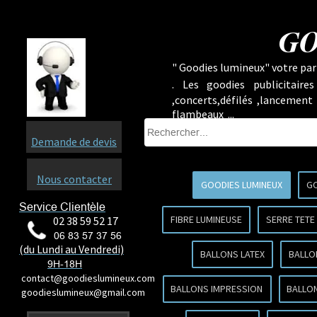
GO
" Goodies lumineux" votre part
.
Les goodies publicitaire
,concerts,défilés ,lancement
flambeaux ...
Demande de devis
Nous contacter
GOODIES LUMINEUX
GO
Service Clientèle
FIBRE LUMINEUSE
SERRE TETE
02 38 59 52 17
06 83 57 37 56
(du Lundi au Vendredi)
BALLONS LATEX
BALLO
9H-18H
contact@goodieslumineux.com
BALLONS IMPRESSION
BALLON
goodieslumineux@gmail.com