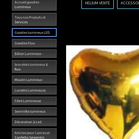
Accueil goodies
HELIUM VENTE
ACCESSO
Lumineux
Tous nos Produits et
Services
Goodies lumineux LED
Goodies Fluo
Bâton Lumineux -
bracelets lumineux &
fluo
Moulin Lumineux
Lunette Lumineuse
Fibre Lumineuse
Serre tête lumineux
Décoration à Led
Articles pour Carnaval
Confettis Serpentin