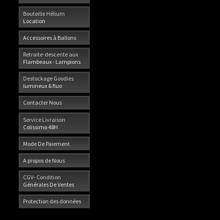
Bouteille Hélium
Location
Accessoires à Ballons
Retraite-descente aux
Flambeaux - Lampions
Destockage Goodies
lumineux & fluo
Contacter Nous
Service Livraison
Colissimo 48H
Mode De Paiement
A propos de Nous
CGV- Condition
Générales De Ventes
Protection des données