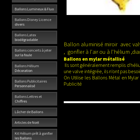
Ballons Lumineux & Fluo
Ballons Disney Licence
divers
Ballons Latex
biodégradable
Ballon aluminisé miroir avec val
Ballons concerts à jeter
, gonfler à l'air ou à l'hélium ,d
sur la foule
Ballons en mylar métallisé
Ils sont généralement remplis d'héli
Ballons Hélium
Décoration
une valve intégrée, ils n'ont pas beso
On Utilise les Ballons Métal en Myl
Ballons Publicitaires
Publicité
Personnalisé
Ballons Lettres et
Chiffres
Lâcher de Ballons
Articles de Noël
Kit Hélium prêt à gonfler
les Ballons