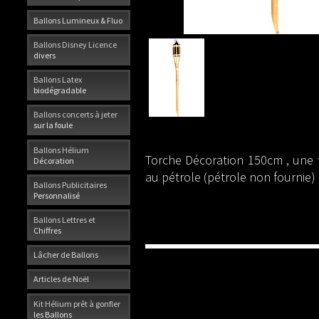
Ballons Lumineux & Fluo
Ballons Disney Licence
divers
Ballons Latex
biodégradable
Ballons concerts à jeter
sur la foule
Ballons Hélium
Torche Décoration 150cm , une t
Décoration
au pétrole (pétrole non fournie)
Ballons Publicitaires
Personnalisé
Ballons Lettres et
Chiffres
Lâcher de Ballons
Articles de Noël
Kit Hélium prêt à gonfler
les Ballons