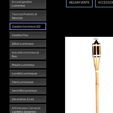
Accueil goodies
HELIUM VENTE
ACCESSO
Lumineux
Tous nos Produits et
Services
Goodies lumineux LED
Goodies Fluo
Bâton Lumineux -
bracelets lumineux &
fluo
Moulin Lumineux
Lunette Lumineuse
Fibre Lumineuse
Serre tête lumineux
Décoration à Led
Articles pour Carnaval
Confettis Serpentin