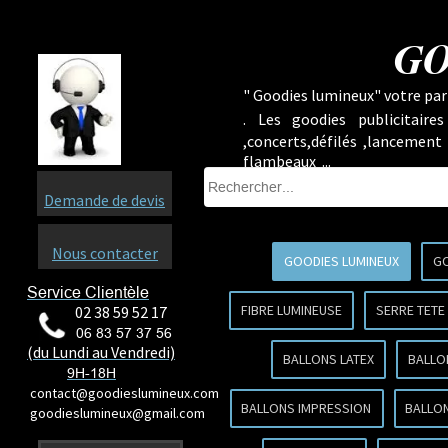
GO
" Goodies lumineux" votre part
.
Les goodies publicitaire
,concerts,défilés ,lancement
flambeaux ...
Demande de devis
Nous contacter
GOODIES LUMINEUX
GO
Service Clientèle
FIBRE LUMINEUSE
SERRE TETE
02 38 59 52 17
06 83 57 37 56
(du Lundi au Vendredi)
BALLONS LATEX
BALLO
9H-18H
contact@goodieslumineux.com
BALLONS IMPRESSION
BALLON
goodieslumineux@gmail.com