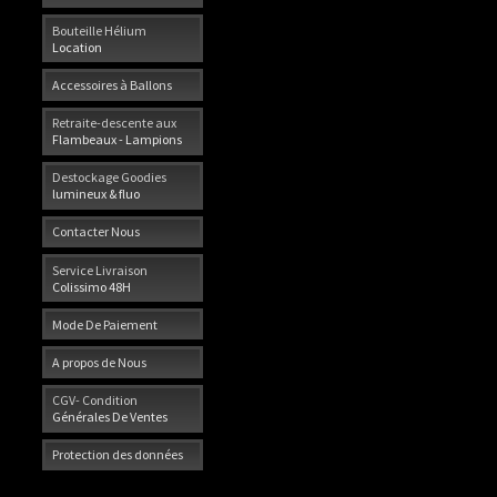
Bouteille Hélium
Location
Accessoires à Ballons
Retraite-descente aux
Flambeaux - Lampions
Destockage Goodies
lumineux & fluo
Contacter Nous
Service Livraison
Colissimo 48H
Mode De Paiement
A propos de Nous
CGV- Condition
Générales De Ventes
Protection des données