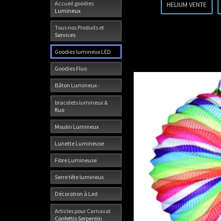
Accueil goodies
HELIUM VENTE
Lumineux
Tous nos Produits et
Services
Goodies lumineux LED
Goodies Fluo
Bâton Lumineux -
bracelets lumineux &
fluo
Moulin Lumineux
Lunette Lumineuse
Fibre Lumineuse
Serre tête lumineux
Décoration à Led
Articles pour Carnaval
Confettis Serpentin