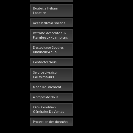
Bouteille Hélium
Location
Accessoires à Ballons
Retraite-descente aux
Flambeaux - Lampions
Destockage Goodies
lumineux & fluo
Contacter Nous
Service Livraison
Colissimo 48H
Mode De Paiement
A propos de Nous
CGV- Condition
Générales De Ventes
Protection des données