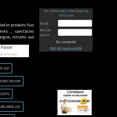
Se connecter ci-dessous
ou
S'inscrire
Email
led et produits fluo
Mot de
ents , spectacles
passe
eigne, retraite aux
Se connecter
Panier
Mot de passe oublié
(0 articles)
TE LED
ISNEY HELIUM
CERTS
Revenir en haut
UIRLANDE LED
Revenir en haut