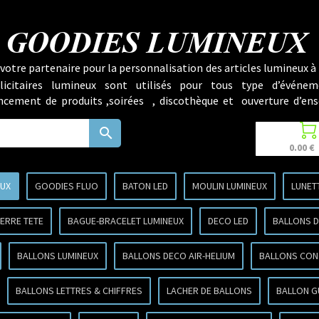
GOODIES LUMINEUX
votre partenaire pour la personnalisation des articles lumineux à 
licitaires lumineux sont utilisés pour tous type d’événem
lancement de produits ,soirées , discothèque et ouverture d’ens

search
0.00 €
EUX
GOODIES FLUO
BATON LED
MOULIN LUMINEUX
LUNET
ERRE TETE
BAGUE-BRACELET LUMINEUX
DECO LED
BALLONS D
BALLONS LUMINEUX
BALLONS DECO AIR-HELIUM
BALLONS CON
BALLONS LETTRES & CHIFFRES
LACHER DE BALLONS
BALLON G