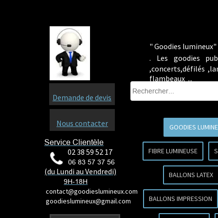
" Goodies lumineux" 
.
Les goodies pub
,concerts,défilés ,
flambeaux ...
Demande de devis
Nous contacter
GOODIES LUMIN
Service Clientèle
FIBRE LUMINEUSE
S
02 38 59 52 17
06 83 57 37 56
(du Lundi au Vendredi)
BALLONS LATEX
9H-18H
contact@goodieslumineux.com
BALLONS IMPRESSION
goodieslumineux@gmail.com