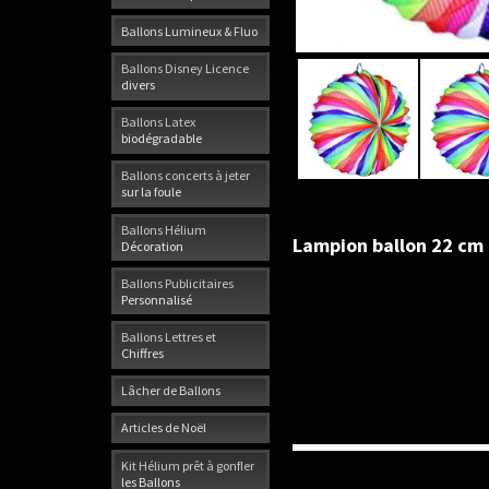
Ballons Lumineux & Fluo
Ballons Disney Licence
divers
Ballons Latex
biodégradable
Ballons concerts à jeter
sur la foule
Ballons Hélium
Lampion ballon 22 cm 
Décoration
Ballons Publicitaires
Personnalisé
Ballons Lettres et
Chiffres
Lâcher de Ballons
Articles de Noël
Kit Hélium prêt à gonfler
les Ballons