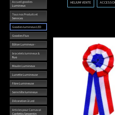
Accueil goodies
HELIUM VENTE
ACCESSO
Lumineux
Tous nos Produits et
Services
Goodies lumineux LED
Goodies Fluo
Bâton Lumineux -
bracelets lumineux &
fluo
Moulin Lumineux
Lunette Lumineuse
Fibre Lumineuse
Serre tête lumineux
Décoration à Led
Articles pour Carnaval
Confettis Serpentin