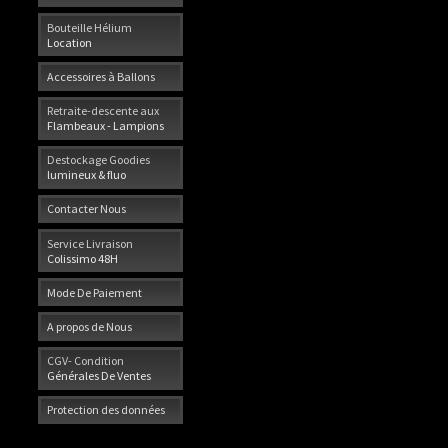
Bouteille Hélium
Location
Accessoires à Ballons
Retraite-descente aux
Flambeaux - Lampions
Destockage Goodies
lumineux & fluo
Contacter Nous
Service Livraison
Colissimo 48H
Mode De Paiement
A propos de Nous
CGV- Condition
Générales De Ventes
Protection des données