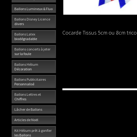
Ballons Lumineux & Fluo
Ballons Disney Licence
divers
Cocarde Tissus 5cm ou 8cm trico
Ballons Latex
biodégradable
Ballons concerts à jeter
sur la foule
Ballons Hélium
Décoration
Ballons Publicitaires
Personnalisé
Ballons Lettres et
Chiffres
Lâcher de Ballons
Articles de Noël
Kit Hélium prêt à gonfler
les Ballons