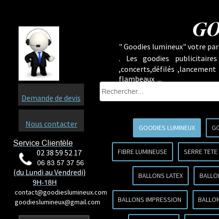
GO
" Goodies lumineux" votre part
.
Les goodies publicitaire
,concerts,défilés ,lancement
flambeaux ...
Demande de devis
Nous contacter
GOODIES LUMINEUX
GO
Service Clientèle
FIBRE LUMINEUSE
SERRE TETE
02 38 59 52 17
06 83 57 37 56
(du Lundi au Vendredi)
BALLONS LATEX
BALLO
9H-18H
contact@goodieslumineux.com
BALLONS IMPRESSION
BALLON
goodieslumineux@gmail.com