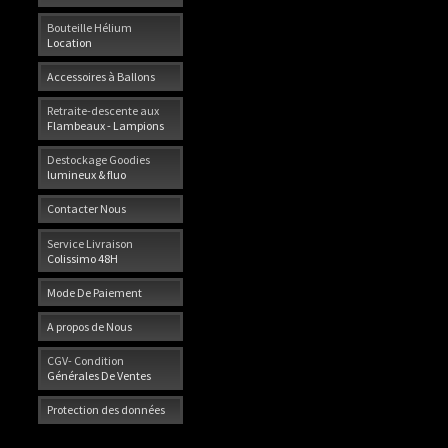
Bouteille Hélium
Location
Accessoires à Ballons
Retraite-descente aux
Flambeaux - Lampions
Destockage Goodies
lumineux & fluo
Contacter Nous
Service Livraison
Colissimo 48H
Mode De Paiement
A propos de Nous
CGV- Condition
Générales De Ventes
Protection des données