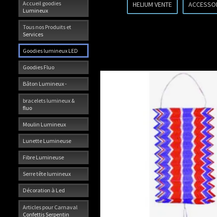
Accueil goodies
HELIUM VENTE
ACCESSO
Lumineux
Tous nos Produits et
Services
Goodies lumineux LED
Goodies Fluo
Bâton Lumineux -
bracelets lumineux &
fluo
Moulin Lumineux
Lunette Lumineuse
Fibre Lumineuse
Serre tête lumineux
Décoration à Led
Articles pour Carnaval
Confettis Serpentin