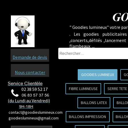
GO
" Goodies lumineux" votre part
.
Les goodies publicitaire
,concerts,défilés ,lancement
flambeaux ...
Demande de devis
Nous contacter
GOODIES LUMINEUX
GO
Service Clientèle
FIBRE LUMINEUSE
SERRE TETE
02 38 59 52 17
06 83 57 37 56
(du Lundi au Vendredi)
BALLONS LATEX
BALLO
9H-18H
contact@goodieslumineux.com
BALLONS IMPRESSION
BALLON
goodieslumineux@gmail.com