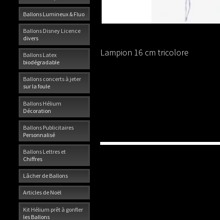
Ballons Lumineux & Fluo
Ballons Disney Licence
divers
Lampion 16 cm tricolore
Ballons Latex
biodégradable
Ballons concerts à jeter
sur la foule
Ballons Hélium
Décoration
Ballons Publicitaires
Personnalisé
Ballons Lettres et
Chiffres
Lâcher de Ballons
Articles de Noël
Kit Hélium prêt à gonfler
les Ballons