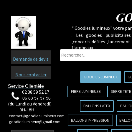
GO
" Goodies lumineux" votre part
.
Les goodies publicitaire
,concerts,défilés ,lancement
flambeaux ...
Demande de devis
Nous contacter
GOODIES LUMINEUX
GO
Service Clientèle
FIBRE LUMINEUSE
SERRE TETE
02 38 59 52 17
06 83 57 37 56
(du Lundi au Vendredi)
BALLONS LATEX
BALLO
9H-18H
contact@goodieslumineux.com
BALLONS IMPRESSION
BALLON
goodieslumineux@gmail.com