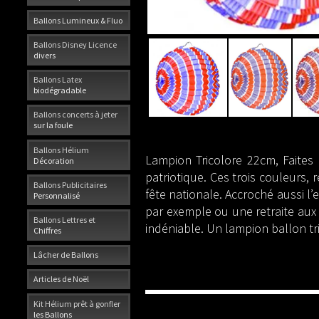
Ballons Lumineux & Fluo
Ballons Disney Licence
divers
Ballons Latex
biodégradable
Ballons concerts à jeter
sur la foule
Ballons Hélium
Lampion Tricolore 22cm, Faites 
Décoration
patriotique. Ces trois couleurs,
Ballons Publicitaires
fête nationale. Accroché aussi l’
Personnalisé
par exemple ou une retraite aux fl
Ballons Lettres et
indéniable. Un lampion ballon t
Chiffres
Lâcher de Ballons
Articles de Noël
Kit Hélium prêt à gonfler
les Ballons