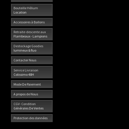
Bouteille Hélium
Location
Accessoires à Ballons
Retraite-descente aux
Flambeaux - Lampions
Destockage Goodies
lumineux & fluo
Contacter Nous
Service Livraison
Colissimo 48H
Mode De Paiement
A propos de Nous
CGV- Condition
Générales De Ventes
Protection des données