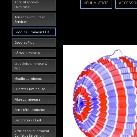
Accueil goodies
HELIUM VENTE
ACCESSO
Lumineux
Tous nos Produits et
Services
Goodies lumineux LED
Goodies Fluo
Bâton Lumineux -
bracelets lumineux &
fluo
Moulin Lumineux
Lunette Lumineuse
Fibre Lumineuse
Serre tête lumineux
Décoration à Led
Articles pour Carnaval
Confettis Serpentin