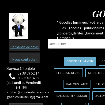
GO
" Goodies lumineux" votre part
.
Les goodies publicitaire
,concerts,défilés ,lancement
flambeaux ...
Demande de devis
Nous contacter
GOODIES LUMINEUX
GO
Service Clientèle
FIBRE LUMINEUSE
SERRE TETE
02 38 59 52 17
06 83 57 37 56
(du Lundi au Vendredi)
BALLONS LATEX
BALLO
9H-18H
contact@goodieslumineux.com
BALLONS IMPRESSION
BALLON
goodieslumineux@gmail.com