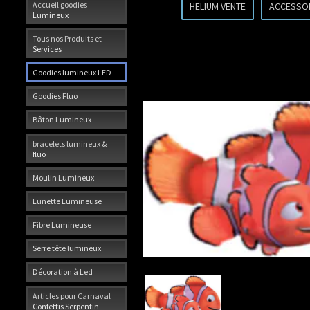
Accueil goodies
HELIUM VENTE
ACCESSO
Lumineux
Tous nos Produits et
Services
Goodies lumineux LED
Goodies Fluo
Bâton Lumineux -
bracelets lumineux &
fluo
Moulin Lumineux
Lunette Lumineuse
Fibre Lumineuse
Serre tête lumineux
Décoration à Led
Articles pour Carnaval
Confettis Serpentin