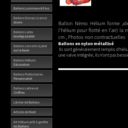
Ballons Lumineux & Fluo
Ballons Disney Licence
Ballon Némo Hélium forme ,ide
divers
l'hélium pour flotté en l'air) l
Ballons Latex
cm , Photos non contractuelles
biodégradable
Ballons en nylon métallisé
Ballons concerts à jeter
Ils sont généralement remplis d'héli
sur la foule
une valve intégrée, ils n'ont pas beso
Ballons Hélium
Décoration
Ballons Publicitaires
Personnalisé
Ballons Lettres et
Chiffres
Lâcher de Ballons
Articles de Noël
Kit Hélium prêt à gonfler
les Ballons