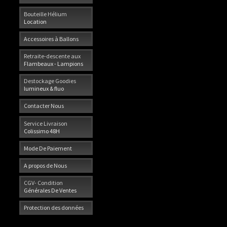
Bouteille Hélium
Location
Accessoires à Ballons
Retraite-descente aux
Flambeaux - Lampions
Destockage Goodies
lumineux & fluo
Contacter Nous
Service Livraison
Colissimo 48H
Mode De Paiement
A propos de Nous
CGV- Condition
Générales De Ventes
Protection des données