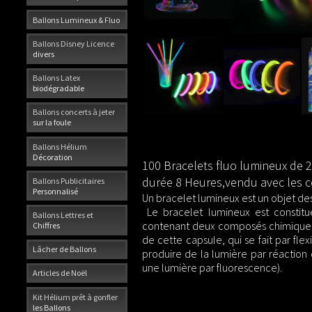
Ballons Lumineux & Fluo
Ballons Disney Licence
divers
Ballons Latex
biodégradable
Ballons concerts à jeter
sur la foule
Ballons Hélium
Décoration
100 Bracelets fluo lumineux de 2
durée 8 Heures,vendu avec les co
Ballons Publicitaires
Personnalisé
Un bracelet lumineux est un objet dest
Le bracelet lumineux est constitu
Ballons Lettres et
contenant deux composés chimiques d
Chiffres
de cette capsule, qui se fait par fl
Lâcher de Ballons
produire de la lumière par réaction
une lumière par fluorescence).
Articles de Noël
Kit Hélium prêt à gonfler
les Ballons