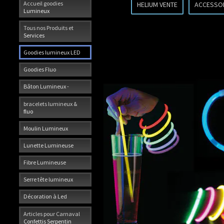
Accueil goodies
HELIUM VENTE
ACCESSO
Lumineux
Tous nos Produits et
Services
Goodies lumineux LED
Goodies Fluo
Bâton Lumineux -
bracelets lumineux &
fluo
Moulin Lumineux
Lunette Lumineuse
Fibre Lumineuse
Serre tête lumineux
Décoration à Led
Articles pour Carnaval
Confettis Serpentin