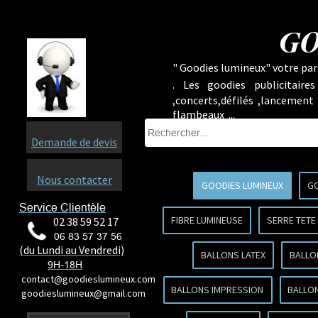
GO
" Goodies lumineux" votre part
.
Les goodies publicitaire
,concerts,défilés ,lancement
flambeaux ...
Demande de devis
Nous contacter
GOODIES LUMINEUX
GO
Service Clientèle
FIBRE LUMINEUSE
SERRE TETE
02 38 59 52 17
06 83 57 37 56
(du Lundi au Vendredi)
BALLONS LATEX
BALLO
9H-18H
contact@goodieslumineux.com
BALLONS IMPRESSION
BALLON
goodieslumineux@gmail.com