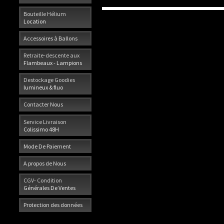
Bouteille Hélium
Location
Accessoires à Ballons
Retraite-descente aux
Flambeaux - Lampions
Destockage Goodies
lumineux & fluo
Contacter Nous
Service Livraison
Colissimo 48H
Mode De Paiement
A propos de Nous
CGV- Condition
Générales De Ventes
Protection des données