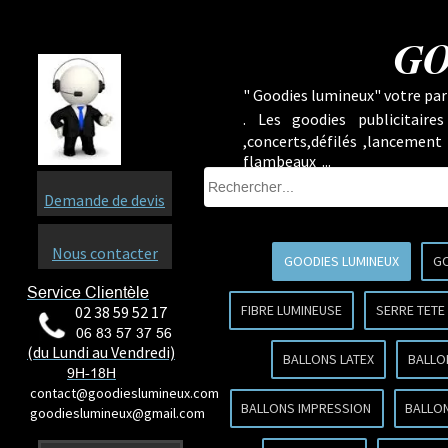
GO
" Goodies lumineux" votre part
.
Les goodies publicitaire
,concerts,défilés ,lancement
flambeaux ...
Demande de devis
Nous contacter
GOODIES LUMINEUX
GO
Service Clientèle
FIBRE LUMINEUSE
SERRE TETE
02 38 59 52 17
06 83 57 37 56
(du Lundi au Vendredi)
BALLONS LATEX
BALLO
9H-18H
contact@goodieslumineux.com
BALLONS IMPRESSION
BALLON
goodieslumineux@gmail.com