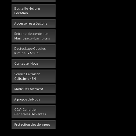
Bouteille Hélium
Location
Accessoires à Ballons
Retraite-descente aux
Flambeaux - Lampions
Destockage Goodies
lumineux & fluo
Contacter Nous
Service Livraison
Colissimo 48H
Mode De Paiement
A propos de Nous
CGV- Condition
Générales De Ventes
Protection des données