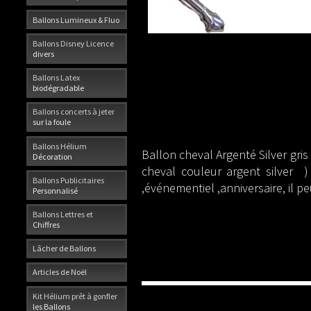
Ballons Lumineux & Fluo
Ballons Disney Licence
divers
Ballons Latex
biodégradable
Ballons concerts à jeter
sur la foule
Ballons Hélium
Ballon cheval Argenté Silver gri
Décoration
cheval couleur argent silver )
Ballons Publicitaires
,événementiel ,anniversaire, il pe
Personnalisé
Ballons Lettres et
Chiffres
Lâcher de Ballons
Articles de Noël
Kit Hélium prêt à gonfler
les Ballons