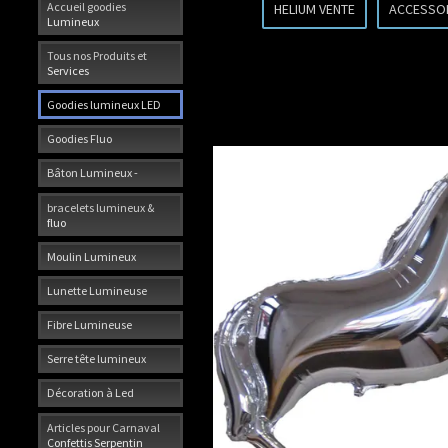
Accueil goodies
HELIUM VENTE
ACCESSO
Lumineux
Tous nos Produits et
Services
Goodies lumineux LED
Goodies Fluo
Bâton Lumineux -
bracelets lumineux &
fluo
Moulin Lumineux
Lunette Lumineuse
Fibre Lumineuse
Serre tête lumineux
Décoration à Led
Articles pour Carnaval
Confettis Serpentin