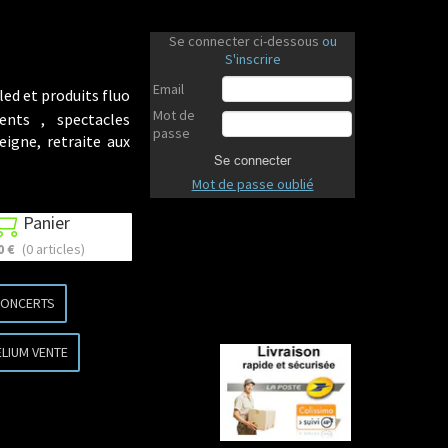
Se connecter ci-dessous
ou
S'inscrire
Email
led et produits fluo
Mot de
ents , spectacles
passe
eigne, retraite aux
Se connecter
Mot de passe oublié
Panier

0 €
(0 articles)
CONCERTS
ELIUM VENTE
Revenir en haut