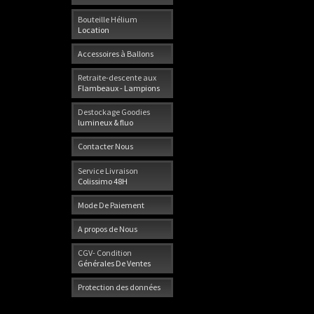
Bouteille Hélium
Location
Accessoires à Ballons
Retraite-descente aux
Flambeaux - Lampions
Destockage Goodies
lumineux & fluo
Contacter Nous
Service Livraison
Colissimo 48H
Mode De Paiement
A propos de Nous
CGV- Condition
Générales De Ventes
Protection des données