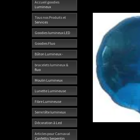
Accueil goodies
Lumineux
Tous nos Produits et
Services
Goodies lumineux LED
Goodies Fluo
Bâton Lumineux -
bracelets lumineux &
fluo
Moulin Lumineux
Lunette Lumineuse
Fibre Lumineuse
Serre tête lumineux
Décoration à Led
Articles pour Carnaval
Confettis Serpentin