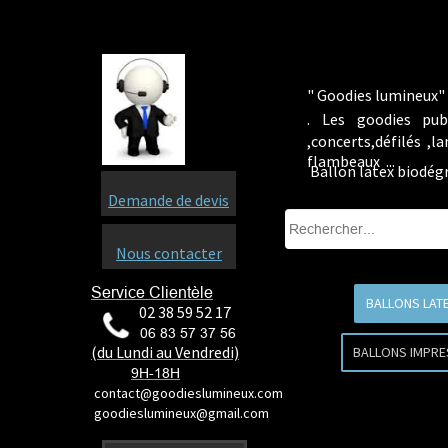
" Goodies lumineux" 
.
Les goodies pub
,concerts,défilés ,
flambeaux ...
Ballon latex biodég
Demande de devis
Nous contacter
Service Clientèle
BALLONS LAT
02 38 59 52 17
06 83 57 37 56
(du Lundi au Vendredi)
BALLONS IMPRE
9H-18H
contact@goodieslumineux.com
goodieslumineux@gmail.com