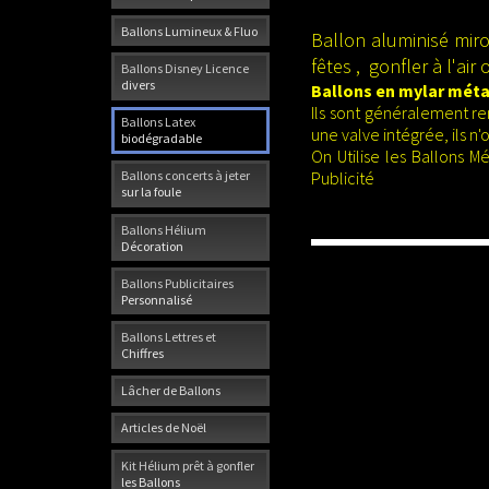
Ballons Lumineux & Fluo
Ballon aluminisé miro
fêtes , gonfler à l'ai
Ballons Disney Licence
divers
Ballons en mylar méta
Ils sont généralement re
Ballons Latex
une valve intégrée, ils n
biodégradable
On Utilise les Ballons 
Publicité
Ballons concerts à jeter
sur la foule
Ballons Hélium
Décoration
Ballons Publicitaires
Personnalisé
Ballons Lettres et
Chiffres
Lâcher de Ballons
Articles de Noël
Kit Hélium prêt à gonfler
les Ballons