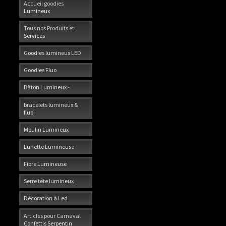
Accueil goodies
Lumineux
Tous nos Produits et
Services
Goodies lumineux LED
Goodies Fluo
Bâton Lumineux -
bracelets lumineux &
fluo
Moulin Lumineux
Lunette Lumineuse
Fibre Lumineuse
Serre tête lumineux
Décoration à Led
Articles pour Carnaval
Confettis Serpentin