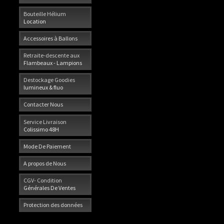
Bouteille Hélium
Location
Accessoires à Ballons
Retraite-descente aux
Flambeaux - Lampions
Destockage Goodies
lumineux & fluo
Contacter Nous
Service Livraison
Colissimo 48H
Mode De Paiement
A propos de Nous
CGV- Condition
Générales De Ventes
Protection des données