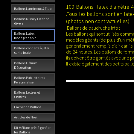
100 Ballons latex diamètre 4
Ballons Lumineux & Fluo
.Tous les ballons sont en late
Ballons Disney Licence
(photos non contractuelles)
divers
Ballons de baudruche info :
Les ballons qui sont utilisés com
Ballons Latex
biodégradable
modèles géants (de plus d'un mètr
généralement remplis d'air car ils 
Ballons concerts à jeter
de 24 heures. Les
ballons de form
sur la foule
ils doivent être gonflés avec une
Ballons Hélium
Il existe également des petits bal
Décoration
Ballons Publicitaires
Personnalisé
Ballons Lettres et
Chiffres
Lâcher de Ballons
Articles de Noël
Kit Hélium prêt à gonfler
les Ballons