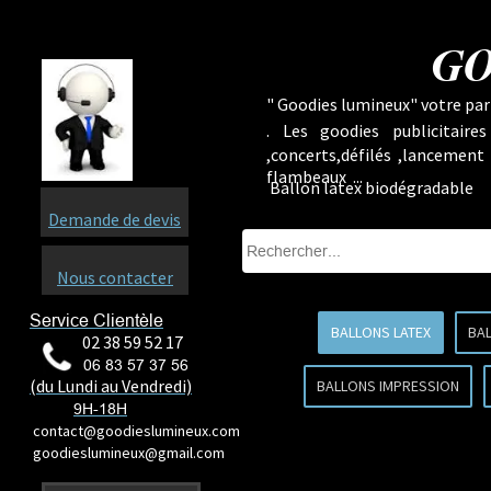
GO
" Goodies lumineux" votre part
.
Les goodies publicitaire
,concerts,défilés ,lancement
flambeaux ...
Ballon latex biodégradable
Demande de devis
Nous contacter
Service Clientèle
BALLONS LATEX
BA
02 38 59 52 17
06 83 57 37 56
(du Lundi au Vendredi)
BALLONS IMPRESSION
9H-18H
contact@goodieslumineux.com
goodieslumineux@gmail.com