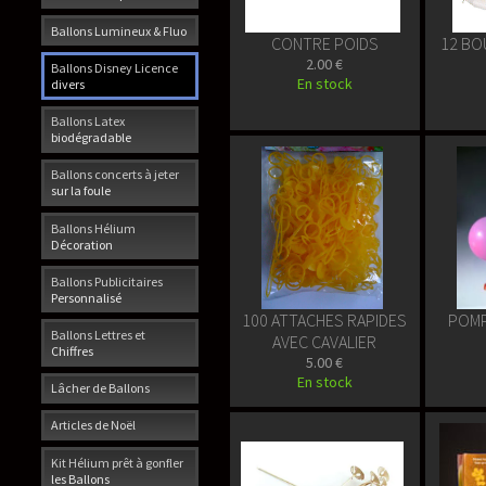
Ballons Lumineux & Fluo
CONTRE POIDS
12 BO
2.00 €
Ballons Disney Licence
En stock
divers
Ballons Latex
biodégradable
Ballons concerts à jeter
sur la foule
Ballons Hélium
Décoration
Ballons Publicitaires
Personnalisé
100 ATTACHES RAPIDES
POMP
Ballons Lettres et
AVEC CAVALIER
Chiffres
5.00 €
En stock
Lâcher de Ballons
Articles de Noël
Kit Hélium prêt à gonfler
les Ballons