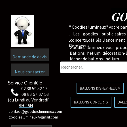
GO
" Goodies lumineux" votre part
.
Les goodies publicitaire
,concerts,défilés ,lancement
flambeaux ...
Goodies lumineux vous propo
Ballons hélium décoration-B
Demande de devis
lâcher de ballons- hélium
Nous contacter
Service Clientèle
02 38 59 52 17
BALLONS DISNEY HELIUM
06 83 57 37 56
(du Lundi au Vendredi)
BALLONS CONCERTS
BALL
9H-18H
contact@goodieslumineux.com
goodieslumineux@gmail.com