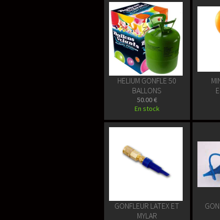
HELIUM GONFLE 50
MI
BALLONS
E
50.00 €
En stock
GONFLEUR LATEX ET
GON
MYLAR