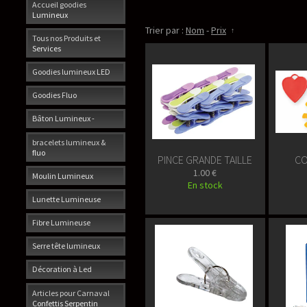
Accueil goodies
Lumineux
Trier par :
Nom
-
Prix
Tous nos Produits et
Services
Goodies lumineux LED
Goodies Fluo
Bâton Lumineux -
bracelets lumineux &
fluo
PINCE GRANDE TAILLE
CO
1.00 €
Moulin Lumineux
En stock
Lunette Lumineuse
Fibre Lumineuse
Serre tête lumineux
Décoration à Led
Articles pour Carnaval
Confettis Serpentin