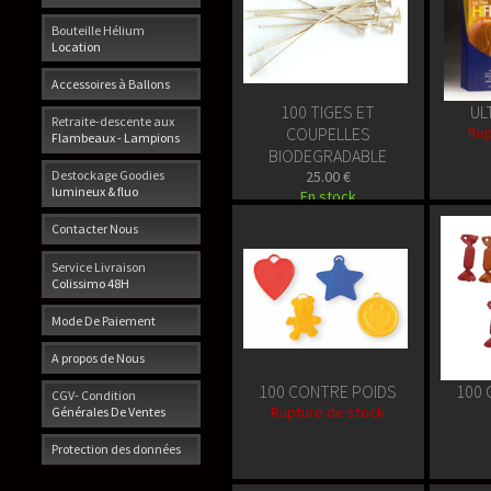
Bouteille Hélium
Location
Accessoires à Ballons
100 TIGES ET
UL
Retraite-descente aux
COUPELLES
Rup
Flambeaux - Lampions
BIODEGRADABLE
25.00 €
Destockage Goodies
lumineux & fluo
En stock
Contacter Nous
Service Livraison
Colissimo 48H
Mode De Paiement
A propos de Nous
100 CONTRE POIDS
100 
CGV- Condition
Rupture de stock
Générales De Ventes
Protection des données