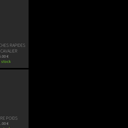
CHES RAPIDES
 CAVALIER
5.00 €
 stock
RE POIDS
1.00 €