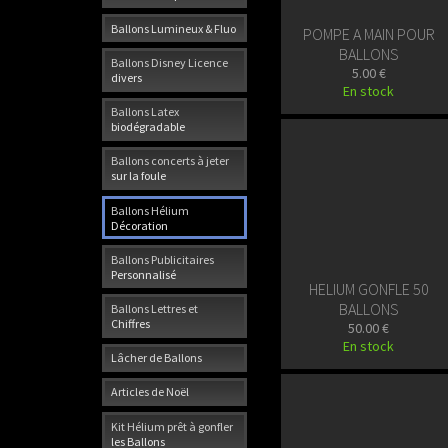
Ballons Lumineux & Fluo
POMPE A MAIN POUR
BALLONS
Ballons Disney Licence
5.00 €
divers
En stock
Ballons Latex
biodégradable
Ballons concerts à jeter
sur la foule
Ballons Hélium
Décoration
Ballons Publicitaires
Personnalisé
HELIUM GONFLE 50
BALLONS
Ballons Lettres et
Chiffres
50.00 €
En stock
Lâcher de Ballons
Articles de Noël
Kit Hélium prêt à gonfler
les Ballons