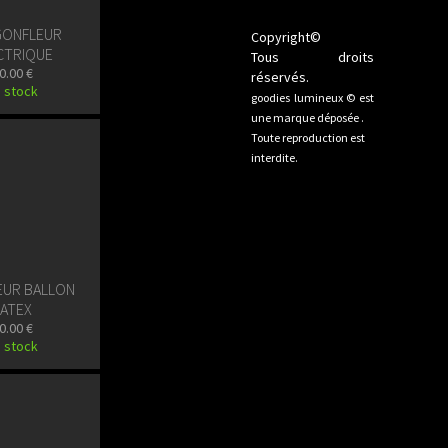
 GONFLEUR
Copyright©
CTRIQUE
Tous droits
0.00 €
réservés.
 stock
goodies lumineux © est
une marque déposée .
Toute reproduction est
interdite.
EUR BALLON
LATEX
0.00 €
 stock