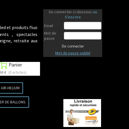
Se connecter ci-dessous
ou
S'inscrire
Email
led et produits fluo
Mot de
ents , spectacles
passe
eigne, retraite aux
Se connecter
Mot de passe oublié
Panier

00 €
(0 articles)
AIR-HELIUM
ER DE BALLONS
Revenir en haut