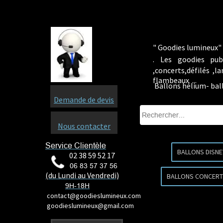
" Goodies lumineux" 
.
Les goodies pub
,concerts,défilés ,
flambeaux ...
Ballons hélium- ba
Demande de devis
Nous contacter
Service Clientèle
BALLONS DISNE
02 38 59 52 17
06 83 57 37 56
(du Lundi au Vendredi)
BALLONS CONCERT
9H-18H
contact@goodieslumineux.com
goodieslumineux@gmail.com