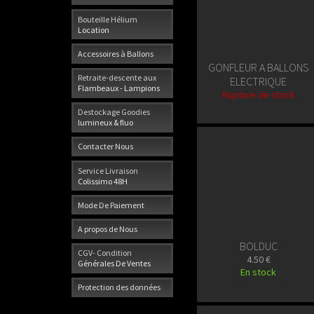
Bouteille Hélium
Location
Accessoires à Ballons
GONFLEUR A BALLONS
Retraite-descente aux
ELECTRIQUE
Flambeaux - Lampions
Rupture de stock
Destockage Goodies
lumineux & fluo
Contacter Nous
Service Livraison
Colissimo 48H
Mode De Paiement
A propos de Nous
BOLDUC
CGV- Condition
4.50 €
Générales De Ventes
En stock
Protection des données