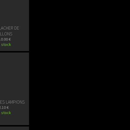
 LACHER DE
LLONS
10.00 €
 stock
IES LAMPIONS
2.10 €
 stock