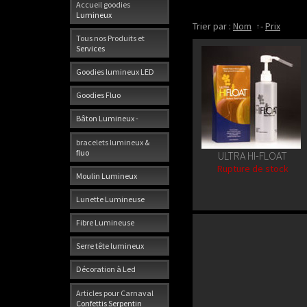
Accueil goodies
Lumineux
Trier par :
Nom
-
Prix
Tous nos Produits et
Services
Goodies lumineux LED
Goodies Fluo
Bâton Lumineux -
bracelets lumineux &
fluo
ULTRA HI-FLOAT
Rupture de stock
Moulin Lumineux
Lunette Lumineuse
Fibre Lumineuse
Serre tête lumineux
Décoration à Led
Articles pour Carnaval
Confettis Serpentin