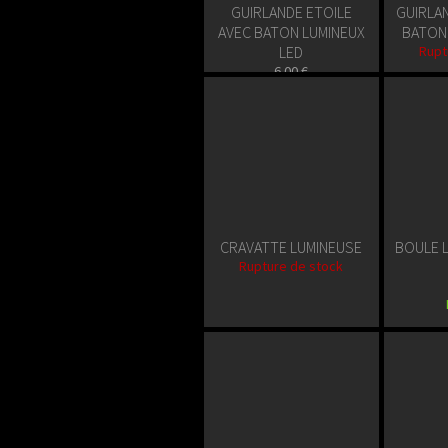
GUIRLANDE ETOILE
GUIRLA
AVEC BATON LUMINEUX
BATON
LED
Rupt
6.00 €
En stock
CRAVATTE LUMINEUSE
BOULE L
Rupture de stock