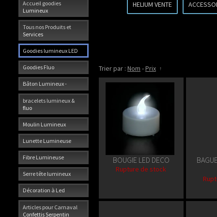
Accueil goodies
HELIUM VENTE
ACCESSO
Lumineux
Tous nos Produits et
Services
Goodies lumineux LED
Goodies Fluo
Trier par :
Nom
-
Prix
Bâton Lumineux -
bracelets lumineux &
fluo
Moulin Lumineux
Lunette Lumineuse
Fibre Lumineuse
BOUGIE LED DECO
BAGUE
Rupture de stock
Serre tête lumineux
Rupt
Décoration à Led
Articles pour Carnaval
Confettis Serpentin