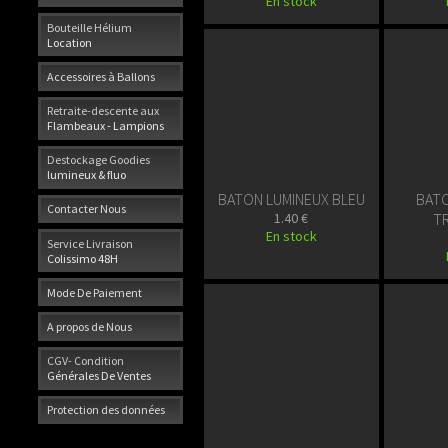
En stock
Bouteille Hélium
Location
Accessoires à Ballons
Retraite-descente aux
Flambeaux - Lampions
Destockage Goodies
lumineux & fluo
BATON LUMINEUX BLEU
BATO
Contacter Nous
1.40 €
T
En stock
Service Livraison
Colissimo 48H
Mode De Paiement
A propos de Nous
CGV- Condition
Générales De Ventes
Protection des données