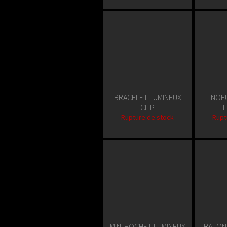
BRACELET LUMINEUX
NOEU
CLIP
L
Rupture de stock
Rupt
MINI HOCHET LUMINEUX
BATON