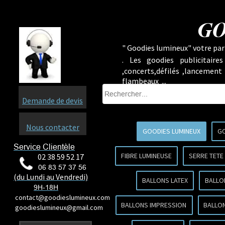
GO
" Goodies lumineux" votre part
.
Les goodies publicitaire
,concerts,défilés ,lancement
flambeaux ...
Demande de devis
Nous contacter
GOODIES LUMINEUX
GO
Service Clientèle
FIBRE LUMINEUSE
SERRE TETE
02 38 59 52 17
06 83 57 37 56
(du Lundi au Vendredi)
BALLONS LATEX
BALLO
9H-18H
contact@goodieslumineux.com
BALLONS IMPRESSION
BALLON
goodieslumineux@gmail.com