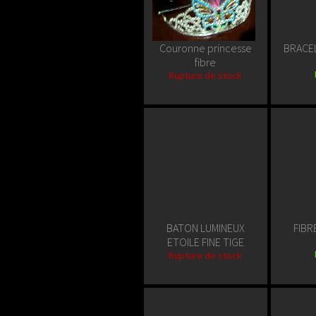
Couronne princesse
BRACE
fibre
Rupture de stock
BATON LUMINEUX
FIBR
ETOILE FINE TIGE
Rupture de stock