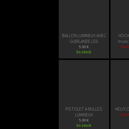
BALLON LUMINEUX AVEC
HOCH
GUIRLANDE LED
music
5.00 €
Rupt
En stock
PISTOLET A BULLES
HELYCO
LUMINEUX
Rupt
5.00 €
En stock