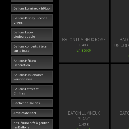
Ballons Lumineux & Fluo
Ballons Disney Licence
divers
Ballons Latex
biodégradable
BATON LUMINEUX ROSE
BATO
1.40 €
UNICOL
Ballons concerts à jeter
En stock
sur la foule
Ballons Hélium
Décoration
Ballons Publicitaires
Personnalisé
Ballons Lettres et
Chiffres
Lâcher de Ballons
BATON LUMINEUX
BATO
Articles de Noël
BLANC
Kit Hélium prêt à gonfler
1.40 €
les Ballons